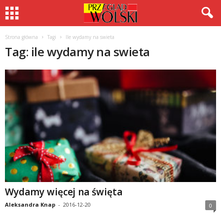
Strona główna
Tagi
Ile wydamy na swieta
Tag: ile wydamy na swieta
Wydamy więcej na święta
Aleksandra Knap
-
2016-12-20
0