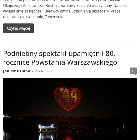
Teraz będą pracowali na rondzie „Radosława” oraz skrzyżowaniu ulic
Okopowej i Anielewicza. Ruch tramwajowy zostanie wstrzymany. Na ulice
wyjadą linie zastępcze. Kierowcy ominą utrudnienia objazdem. Prace
rozpoczną się w sobotę, 7 września.
Czytaj więcej
Podniebny spektakl upamiętnił 80.
rocznicę Powstania Warszawskiego
Janusz Dziano
-
2024-08-31
0