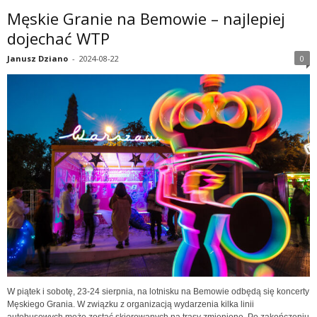
Męskie Granie na Bemowie – najlepiej
dojechać WTP
Janusz Dziano
-
2024-08-22
0
W piątek i sobotę, 23-24 sierpnia, na lotnisku na Bemowie odbędą się koncerty
Męskiego Grania. W związku z organizacją wydarzenia kilka linii
autobusowych może zostać skierowanych na trasy zmienione. Po zakończeniu