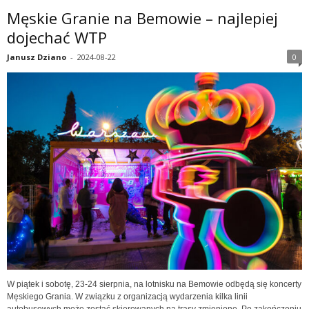
Męskie Granie na Bemowie – najlepiej
dojechać WTP
Janusz Dziano
-
2024-08-22
0
W piątek i sobotę, 23-24 sierpnia, na lotnisku na Bemowie odbędą się koncerty
Męskiego Grania. W związku z organizacją wydarzenia kilka linii
autobusowych może zostać skierowanych na trasy zmienione. Po zakończeniu