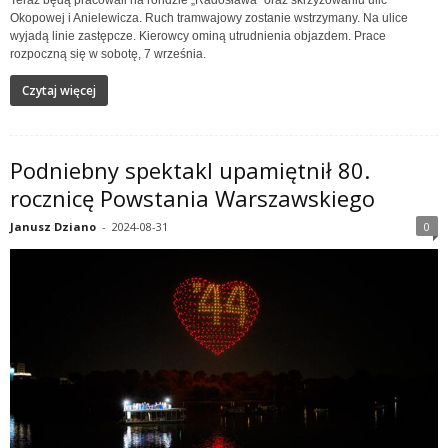
Teraz będą pracowali na rondzie „Radosława” oraz skrzyżowaniu ulic
Okopowej i Anielewicza. Ruch tramwajowy zostanie wstrzymany. Na ulice
wyjadą linie zastępcze. Kierowcy ominą utrudnienia objazdem. Prace
rozpoczną się w sobotę, 7 września.
Czytaj więcej
Podniebny spektakl upamiętnił 80.
rocznicę Powstania Warszawskiego
Janusz Dziano
-
2024-08-31
0