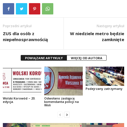
Poprzedni artykuł
Następny artykuł
ZUS dla osób z
W niedziele metro będzie
niepełnosprawnością
zamknięte
POWIĄZANE ARTYKUŁY
WIĘCEJ OD AUTORA
Podejrzany zatrzymany
Wolski Korowód – 20.
Odwołano zastępcę
edycja.
komendanta policji na
Woli