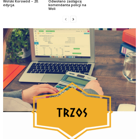
Wolski Korowód – 20.
Odwołano zastępcę
edycja.
komendanta policji na
Woli