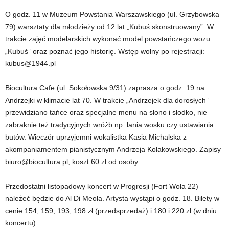
O godz. 11 w Muzeum Powstania Warszawskiego (ul. Grzybowska
79) warsztaty dla młodzieży od 12 lat „Kubuś skonstruowany”. W
trakcie zajęć modelarskich wykonać model powstańczego wozu
„Kubuś” oraz poznać jego historię. Wstęp wolny po rejestracji:
kubus@1944.pl
Biocultura Cafe (ul. Sokołowska 9/31) zaprasza o godz. 19 na
Andrzejki w klimacie lat 70. W trakcie „Andrzejek dla dorosłych”
przewidziano tańce oraz specjalne menu na słono i słodko, nie
zabraknie też tradycyjnych wróżb np. lania wosku czy ustawiania
butów. Wieczór uprzyjemni wokalistka Kasia Michalska z
akompaniamentem pianistycznym Andrzeja Kołakowskiego. Zapisy
biuro@biocultura.pl, koszt 60 zł od osoby.
Przedostatni listopadowy koncert w Progresji (Fort Wola 22)
należeć będzie do Al Di Meola. Artysta wystąpi o godz. 18. Bilety w
cenie 154, 159, 193, 198 zł (przedsprzedaż) i 180 i 220 zł (w dniu
koncertu).