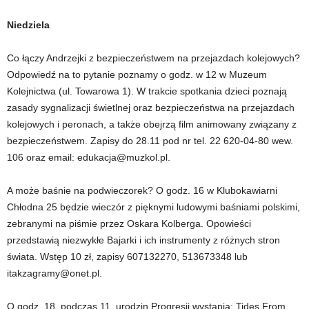
Niedziela
Co łączy Andrzejki z bezpieczeństwem na przejazdach kolejowych?
Odpowiedź na to pytanie poznamy o godz. w 12 w Muzeum
Kolejnictwa (ul. Towarowa 1). W trakcie spotkania dzieci poznają
zasady sygnalizacji świetlnej oraz bezpieczeństwa na przejazdach
kolejowych i peronach, a także obejrzą film animowany związany z
bezpieczeństwem. Zapisy do 28.11 pod nr tel. 22 620-04-80 wew.
106 oraz email: edukacja@muzkol.pl.
A może baśnie na podwieczorek? O godz. 16 w Klubokawiarni
Chłodna 25 będzie wieczór z pięknymi ludowymi baśniami polskimi,
zebranymi na piśmie przez Oskara Kolberga. Opowieści
przedstawią niezwykłe Bajarki i ich instrumenty z różnych stron
świata. Wstęp 10 zł, zapisy 607132270, 513673348 lub
itakzagramy@onet.pl.
O godz. 18, podczas 11. urodzin Progresji wystąpią: Tides From