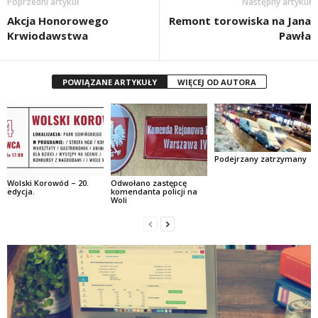
Poprzedni artykuł
Następny artykuł
Akcja Honorowego
Remont torowiska na Jana
Krwiodawstwa
Pawła
POWIĄZANE ARTYKUŁY
WIĘCEJ OD AUTORA
Podejrzany zatrzymany
Wolski Korowód – 20.
Odwołano zastępcę
edycja.
komendanta policji na
Woli