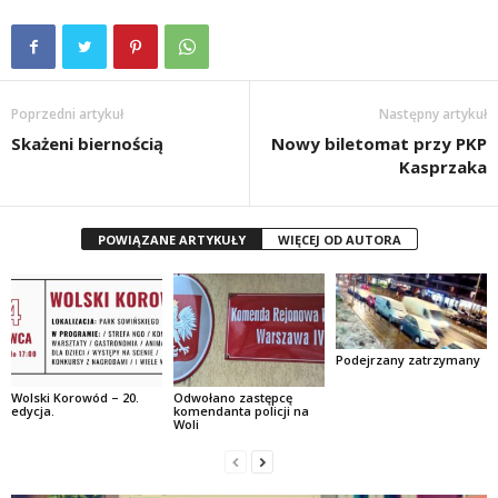
Poprzedni artykuł
Następny artykuł
Skażeni biernością
Nowy biletomat przy PKP
Kasprzaka
POWIĄZANE ARTYKUŁY
WIĘCEJ OD AUTORA
Podejrzany zatrzymany
Wolski Korowód – 20.
Odwołano zastępcę
edycja.
komendanta policji na
Woli