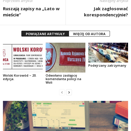
Poprzedni artykuł
Następny artykuł
Ruszają zapisy na „Lato w
Jak zagłosować
mieście”
korespondencyjnie?
POWIĄZANE ARTYKUŁY
WIĘCEJ OD AUTORA
Podejrzany zatrzymany
Wolski Korowód – 20.
Odwołano zastępcę
edycja.
komendanta policji na
Woli