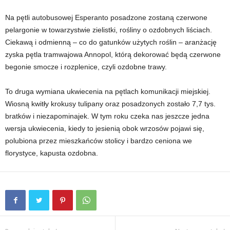
Na pętli autobusowej Esperanto posadzone zostaną czerwone
pelargonie w towarzystwie zielistki, rośliny o ozdobnych liściach.
Ciekawą i odmienną – co do gatunków użytych roślin – aranżację
zyska pętla tramwajowa Annopol, którą dekorować będą czerwone
begonie smocze i rozplenice, czyli ozdobne trawy.
To druga wymiana ukwiecenia na pętlach komunikacji miejskiej.
Wiosną kwitły krokusy tulipany oraz posadzonych zostało 7,7 tys.
bratków i niezapominajek. W tym roku czeka nas jeszcze jedna
wersja ukwiecenia, kiedy to jesienią obok wrzosów pojawi się,
polubiona przez mieszkańców stolicy i bardzo ceniona we
florystyce, kapusta ozdobna.