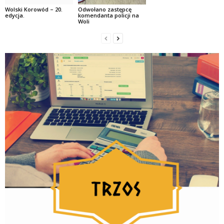
Wolski Korowód – 20.
Odwołano zastępcę
edycja.
komendanta policji na
Woli