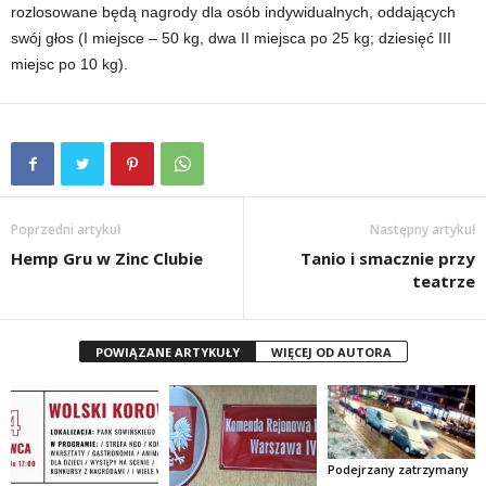
rozlosowane będą nagrody dla osób indywidualnych, oddających
swój głos (I miejsce – 50 kg, dwa II miejsca po 25 kg; dziesięć III
miejsc po 10 kg).
Poprzedni artykuł
Następny artykuł
Hemp Gru w Zinc Clubie
Tanio i smacznie przy
teatrze
POWIĄZANE ARTYKUŁY
WIĘCEJ OD AUTORA
Podejrzany zatrzymany