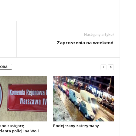
Następny artykuł
Zaproszenia na weekend
TORA
no zastępcę
Podejrzany zatrzymany
anta policji na Woli