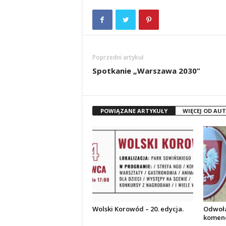
Poprzedni artykuł
Spotkanie „Warszawa 2030”
POWIĄZANE ARTYKUŁY
WIĘCEJ OD AU
Wolski Korowód – 20. edycja.
Odwoła
komend