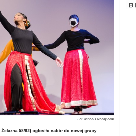
Fot. dshah/ Pixabay.com
l. Żelazna 58/62) ogłosiło nabór do nowej grupy