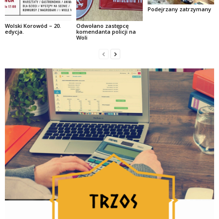
Podejrzany zatrzymany
Wolski Korowód – 20.
Odwołano zastępcę
edycja.
komendanta policji na
Woli