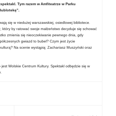
 spektakl. Tym razem w Amfiteatrze w Parku
Bublotekę”.
wają się w niedużej warszawskiej, osiedlowej bibliotece.
r, który by ratować swoje małżeństwo decyduje się schować
stko zmienia się nieoczekiwanie pewnego dnia, gdy
spółczesnych gwiazd to bubel? Czym jest życie
kulturą? Na scenie wystąpią: Zachariasz Muszyński oraz
jest Wolskie Centrum Kultury. Spektakl odbędzie się w
.