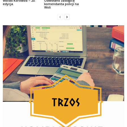
Wolski Korowód – 20.
Odwołano zastępcę
edycja.
komendanta policji na
Woli