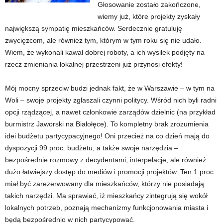
Głosowanie zostało zakończone,
wiemy już, które projekty zyskały
największą sympatię mieszkańców. Serdecznie gratuluję
zwycięzcom, ale również tym, którym w tym roku się nie udało.
Wiem, że wykonali kawał dobrej roboty, a ich wysiłek podjęty na
rzecz zmieniania lokalnej przestrzeni już przynosi efekty!
Mój mocny sprzeciw budzi jednak fakt, że w Warszawie – w tym na
Woli – swoje projekty zgłaszali czynni politycy. Wśród nich byli radni
opcji rządzącej, a nawet członkowie zarządów dzielnic (na przykład
burmistrz Jaworski na Białołęce). To kompletny brak zrozumienia
idei budżetu partycypacyjnego! Oni przecież na co dzień mają do
dyspozycji 99 proc. budżetu, a także swoje narzędzia –
bezpośrednie rozmowy z decydentami, interpelacje, ale również
dużo łatwiejszy dostęp do mediów i promocji projektów. Ten 1 proc.
miał być zarezerwowany dla mieszkańców, którzy nie posiadają
takich narzędzi. Ma sprawiać, iż mieszkańcy zintegrują się wokół
lokalnych potrzeb, poznają mechanizmy funkcjonowania miasta i
będą bezpośrednio w nich partycypować.