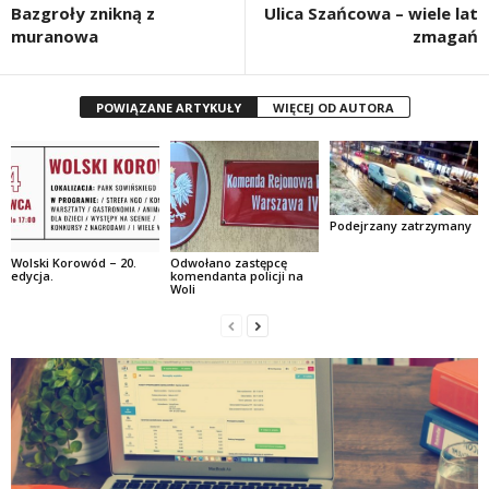
Bazgroły znikną z
Ulica Szańcowa – wiele lat
muranowa
zmagań
POWIĄZANE ARTYKUŁY
WIĘCEJ OD AUTORA
Podejrzany zatrzymany
Wolski Korowód – 20.
Odwołano zastępcę
edycja.
komendanta policji na
Woli