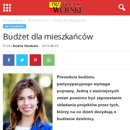
Strona główna
AKTUALNOŚCI
Budżet dla mieszkańców
AKTUALNOŚCI
Budżet dla mieszkańców
Przez
Aneta Skubida
-
2015-08-05
Procedura budżetu
partycypacyjnego wymaga
poprawy. Jedną z ważniejszych
zmian powinno być zaprzestanie
składania projektów przez tych,
którzy na co dzień decydują o
budżecie dzielnicy.