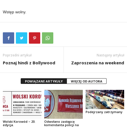
Wstęp wolny.
Poprzedni artykuł
Następny artykuł
Poznaj hindi z Bollywood
Zaproszenia na weekend
POWIĄZANE ARTYKUŁY
WIĘCEJ OD AUTORA
Podejrzany zatrzymany
Wolski Korowód – 20.
Odwołano zastępcę
edycja.
komendanta policji na