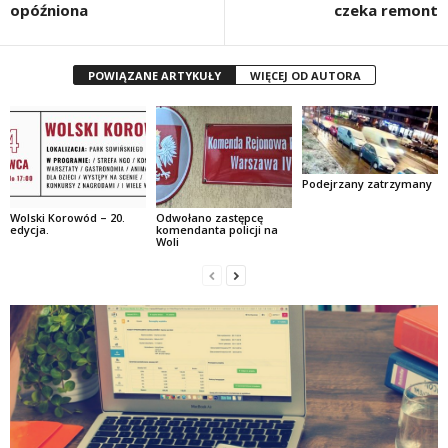
opóźniona
czeka remont
POWIĄZANE ARTYKUŁY
WIĘCEJ OD AUTORA
Podejrzany zatrzymany
Wolski Korowód – 20.
Odwołano zastępcę
edycja.
komendanta policji na
Woli