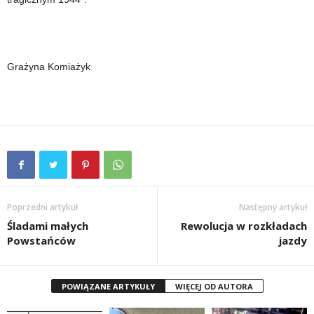
Grażyna Komiażyk
Poprzedni artykuł
Następny artykuł
Śladami małych
Rewolucja w rozkładach
Powstańców
jazdy
POWIĄZANE ARTYKUŁY
WIĘCEJ OD AUTORA