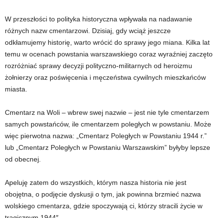
W przeszłości to polityka historyczna wpływała na nadawanie
różnych nazw cmentarzowi. Dzisiaj, gdy wciąż jeszcze
odkłamujemy historię, warto wrócić do sprawy jego miana. Kilka lat
temu w ocenach powstania warszawskiego coraz wyraźniej zaczęto
rozróżniać sprawy decyzji polityczno-militarnych od heroizmu
żołnierzy oraz poświęcenia i męczeństwa cywilnych mieszkańców
miasta.
Cmentarz na Woli – wbrew swej nazwie – jest nie tyle cmentarzem
samych powstańców, ile cmentarzem poległych w powstaniu. Może
więc pierwotna nazwa: „Cmentarz Poległych w Powstaniu 1944 r.”
lub „Cmentarz Poległych w Powstaniu Warszawskim” byłyby lepsze
od obecnej.
Apeluję zatem do wszystkich, którym nasza historia nie jest
obojętna, o podjęcie dyskusji o tym, jak powinna brzmieć nazwa
wolskiego cmentarza, gdzie spoczywają ci, którzy stracili życie w
tragicznym 1944″.