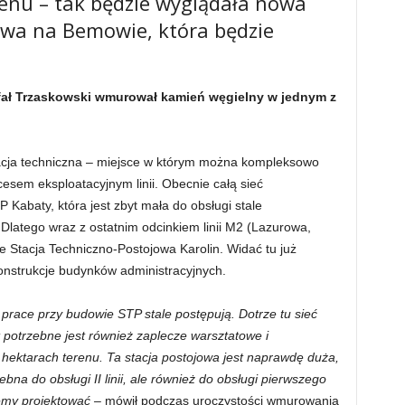
renu – tak będzie wyglądała nowa
owa na Bemowie, która będzie
afał Trzaskowski wmurował kamień węgielny w jednym z
acja techniczna – miejsce w którym można kompleksowo
esem eksploatacyjnym linii. Obecnie całą sieć
Kabaty, która jest zbyt mała do obsługi stale
 Dlatego wraz z ostatnim odcinkiem linii M2 (Lazurowa,
e Stacja Techniczno-Postojowa Karolin. Widać tu już
konstrukcje budynków administracyjnych.
race przy budowie STP stale postępują. Dotrze tu sieć
 potrzebne jest również zaplecze warsztatowe i
hektarach terenu. Ta stacja postojowa jest naprawdę duża,
bna do obsługi II linii, ale również do obsługi pierwszego
niemy projektować –
mówił podczas uroczystości wmurowania