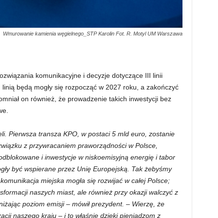
Wmurowanie kamienia węgielnego_STP Karolin Fot. R. Motyl UM Warszawa
wiązania komunikacyjne i decyzje dotyczące III linii
I linią będą mogły się rozpocząć w 2027 roku, a zakończyć
omniał on również, że prowadzenie takich inwestycji bez
we.
i. Pierwsza transza KPO, w postaci 5 mld euro, zostanie
związku z przywracaniem praworządności w Polsce,
odblokowane i inwestycje w niskoemisyjną energię i tabor
gły być wspierane przez Unię Europejską. Tak żebyśmy
y komunikacja miejska mogła się rozwijać w całej Polsce;
formacji naszych miast, ale również przy okazji walczyć z
niżając poziom emisji – mówił prezydent. – Wierzę, że
cji naszego kraju – i to właśnie dzięki pieniądzom z