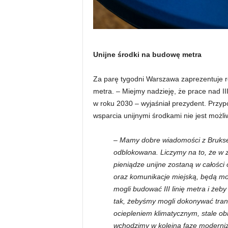
Unijne środki na budowę metra
Za parę tygodni Warszawa zaprezentuje roz
metra. – Miejmy nadzieję, że prace nad II
w roku 2030 – wyjaśniał prezydent. Przyp
wsparcia unijnymi środkami nie jest możli
– Mamy dobre wiadomości z Bruksel
odblokowana. Liczymy na to, że w 
pieniądze unijne zostaną w całości 
oraz komunikacje miejską, będą mo
mogli budować III linię metra i żeb
tak, żebyśmy mogli dokonywać trans
ociepleniem klimatycznym, stale ob
wchodzimy w kolejną fazę moderniza