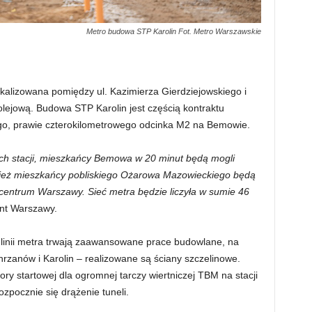
Metro budowa STP Karolin Fot. Metro Warszawskie
lokalizowana pomiędzy ul. Kazimierza Gierdziejowskiego i
kolejową. Budowa STP Karolin jest częścią kontraktu
ego, prawie czterokilometrowego odcinka M2 na Bemowie.
ch stacji, mieszkańcy Bemowa w 20 minut będą mogli
ież mieszkańcy pobliskiego Ożarowa Mazowieckiego będą
o centrum Warszawy. Sieć metra będzie liczyła w sumie 46
nt Warszawy.
linii metra trwają zaawansowane prace budowlane, na
hrzanów i Karolin – realizowane są ściany szczelinowe.
ry startowej dla ogromnej tarczy wiertniczej TBM na stacji
ozpocznie się drążenie tuneli.