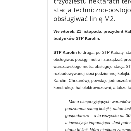
trzydziestu hektarach te
stacja techniczno-postoj
obsługiwać linię M2.
We wtorek, 21 listopada, prezydent R
budynków STP Karolin.
STP Karolin
to druga, po STP Kabaty, st
obsługiwać pociągi metra i zarządzać proc
warszawskiego metra obsługuje stacja STP 
rozbudowywanej sieci podziemnej kolejki.
Karolin, Chrzanów), powstaje jednocześni
konstrukcje hal elektrowozowni, a także 
– Mimo niesprzyjających warunków p
podziemna samej kolejki, natomiast
gospodarcze – a to wszystko na 30 
a inwestycja imponująca. Jest potrze
etapu III linii, którą niedługo zacz