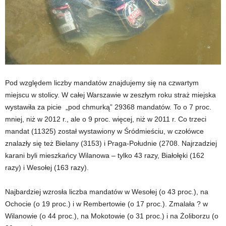
Pod względem liczby mandatów znajdujemy się na czwartym
miejscu w stolicy. W całej Warszawie w zeszłym roku straż miejska
wystawiła za picie „pod chmurką” 29368 mandatów. To o 7 proc.
mniej, niż w 2012 r., ale o 9 proc. więcej, niż w 2011 r. Co trzeci
mandat (11325) został wystawiony w Śródmieściu, w czołówce
znalazły się też Bielany (3153) i Praga-Południe (2708. Najrzadziej
karani byli mieszkańcy Wilanowa – tylko 43 razy, Białołęki (162
razy) i Wesołej (163 razy).
Najbardziej wzrosła liczba mandatów w Wesołej (o 43 proc.), na
Ochocie (o 19 proc.) i w Rembertowie (o 17 proc.). Zmalała ? w
Wilanowie (o 44 proc.), na Mokotowie (o 31 proc.) i na Żoliborzu (o