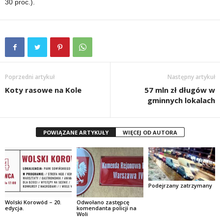
30 proc.).
Poprzedni artykuł
Następny artykuł
Koty rasowe na Kole
57 mln zł długów w
gminnych lokalach
POWIĄZANE ARTYKUŁY
WIĘCEJ OD AUTORA
Podejrzany zatrzymany
Wolski Korowód – 20.
Odwołano zastępcę
edycja.
komendanta policji na
Woli