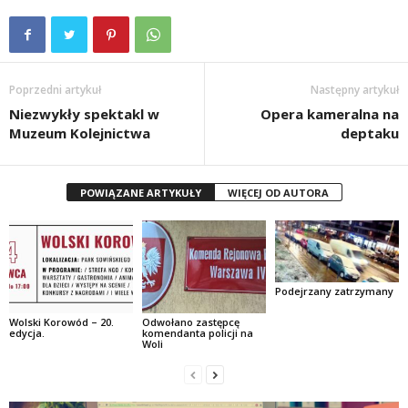
Poprzedni artykuł
Następny artykuł
Niezwykły spektakl w
Opera kameralna na
Muzeum Kolejnictwa
deptaku
POWIĄZANE ARTYKUŁY
WIĘCEJ OD AUTORA
Podejrzany zatrzymany
Wolski Korowód – 20.
Odwołano zastępcę
edycja.
komendanta policji na
Woli