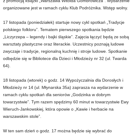
z promocją książki „Warszawa Witolda Gombrowicza”. Wydarzenie
organizowane jest w ramach cyklu Klub Podróżnika. Wstęp wolny.
17 listopada (poniedziałek) startuje nowy cykl spotkań „Tradycje
polskiego folkloru”. Tematem pierwszego spotkania będzie
„Liczyrzepa – legendy i bajki śląskie”. Zajęcia łączyć będą ze sobą
warsztaty plastyczne oraz literackie. Uczestnicy poznają ludowe
zwyczaje i tradycje, regionalną kuchnię i stroje ludowe. Spotkanie
odbędzie się w Bibliotece dla Dzieci i Młodzieży nr 32 (ul. Twarda
64).
18 listopada (wtorek) o godz. 14 Wypożyczalnia dla Dorosłych i
Młodzieży nr 14 (ul. Młynarska 35a) zaprasza na wydarzenie w
ramach cyklu spotkań dla seniorów „Godzinka w dobrym
towarzystwie”. Tym razem spędzimy 60 minut w towarzystwie Ewy
Wieruch-Jankowskiej, która opowie o „Kawie i herbacie na
warszawskim stole”.
W ten sam dzień o godz. 17 można będzie się wybrać do