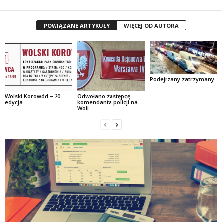
POWIĄZANE ARTYKUŁY
WIĘCEJ OD AUTORA
Podejrzany zatrzymany
Wolski Korowód – 20.
Odwołano zastępcę
edycja.
komendanta policji na
Woli