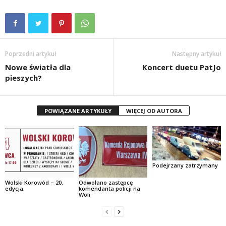
Poprzedni artykuł
Następny artykuł
Nowe światła dla
Koncert duetu PatJo
pieszych?
POWIĄZANE ARTYKUŁY
WIĘCEJ OD AUTORA
Podejrzany zatrzymany
Wolski Korowód – 20.
Odwołano zastępcę
edycja.
komendanta policji na
Woli