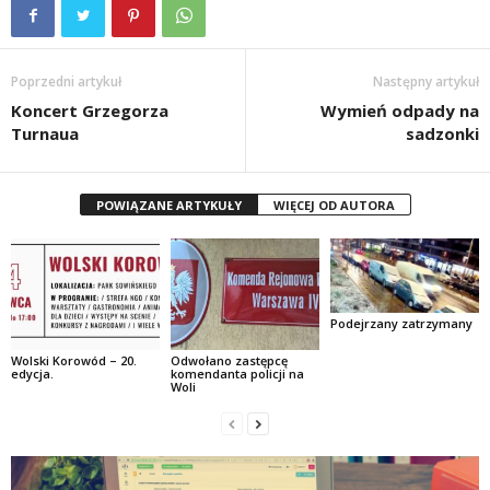
Poprzedni artykuł
Następny artykuł
Koncert Grzegorza
Wymień odpady na
Turnaua
sadzonki
POWIĄZANE ARTYKUŁY
WIĘCEJ OD AUTORA
Podejrzany zatrzymany
Wolski Korowód – 20.
Odwołano zastępcę
edycja.
komendanta policji na
Woli