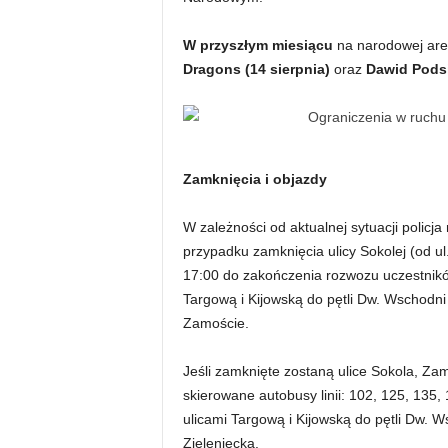
W przyszłym miesiącu
na narodowej aren
Dragons (14 sierpnia)
oraz
Dawid Podsi
Zamknięcia i objazdy
W zależności od aktualnej sytuacji policj
przypadku zamknięcia ulicy Sokolej (od u
17:00 do zakończenia rozwozu uczestników
Targową i Kijowską do pętli Dw. Wschodni
Zamoście.
Jeśli zamknięte zostaną ulice Sokola, Z
skierowane autobusy linii: 102, 125, 135, 
ulicami Targową i Kijowską do pętli Dw. W
Zieleniecką.