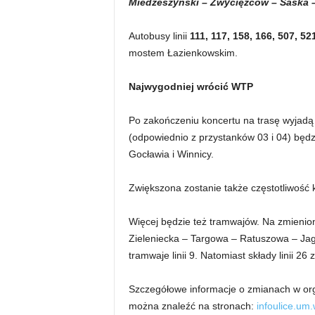
Miedzeszyński – Zwycięzców – Saska –
Autobusy linii
111, 117, 158, 166, 507, 52
mostem Łazienkowskim.
Najwygodniej wrócić WTP
Po zakończeniu koncertu na trasę wyjadą 
(odpowiednio z przystanków 03 i 04) będz
Gocławia i Winnicy.
Zwiększona zostanie także częstotliwość 
Więcej będzie też tramwajów. Na zmienion
Zieleniecka – Targowa – Ratuszowa – Ja
tramwaje linii 9. Natomiast składy linii 26 
Szczegółowe informacje o zmianach w or
można znaleźć na stronach:
infoulice.um