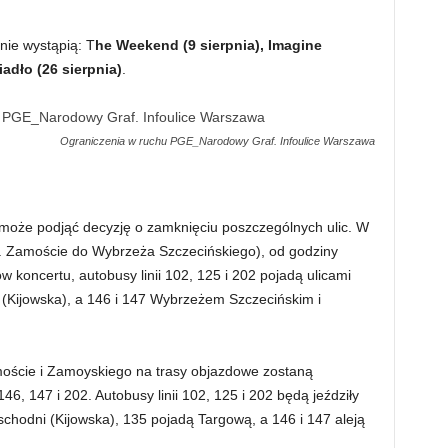
ie wystąpią: T
he Weekend (9 sierpnia), Imagine
adło (26 sierpnia)
.
Ograniczenia w ruchu PGE_Narodowy Graf. Infoulice Warszawa
a może podjąć decyzję o zamknięciu poszczególnych ulic. W
l. Zamoście do Wybrzeża Szczecińskiego), od godziny
 koncertu, autobusy linii 102, 125 i 202 pojadą ulicami
 (Kijowska), a 146 i 147 Wybrzeżem Szczecińskim i
amoście i Zamoyskiego na trasy objazdowe zostaną
146, 147 i 202. Autobusy linii 102, 125 i 202 będą jeździły
schodni (Kijowska), 135 pojadą Targową, a 146 i 147 aleją