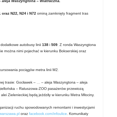
 aleja Waszyngtona – Wiatraczna.
1 oraz N22, N24 i N72
ominą zamknięty fragment tras
dodatkowe autobusy linii
138
i
509
. Z ronda Waszyngtona
ie można nimi pojechać w kierunku Bokserskiej oraz
kursowania pociągów metra linii M2.
ej trasie: Gocławek – … – aleja Waszyngtona – aleja
giellońska – Ratuszowa-ZOO pasażerów przewiozą
z alei Zielenieckiej będą jeździły w kierunku Metra Młociny.
ganizacji ruchu spowodowanych remontami i inwestycjami
.warszawa.pl
oraz
facebook.com/infoulice
. Komunikaty