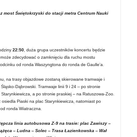
z most Świętokrzyski do stacji metra Centrum Nauki
godziny
22:50
, duża grupa uczestników koncertu będzie
ja może zdecydować o zamknięciu dla ruchu mostu
a odcinku od ronda Waszyngtona do ronda de Gaulle’a.
u, na trasy objazdowe zostaną skierowane tramwaje i
 Śląsko-Dąbrowski. Tramwaje linii 9 i 24 – po stronie
ac Starynkiewicza, a po stronie praskiej – na Ratuszowa-Zoo.
 osiedla Piaski na plac Starynkiewicza, natomiast po
i od ronda Wiatraczna.
pcza linia autobusowa Z-9 na trasie: plac Zawiszy –
iążęca – Ludna – Solec – Trasa Łazienkowska – Wał