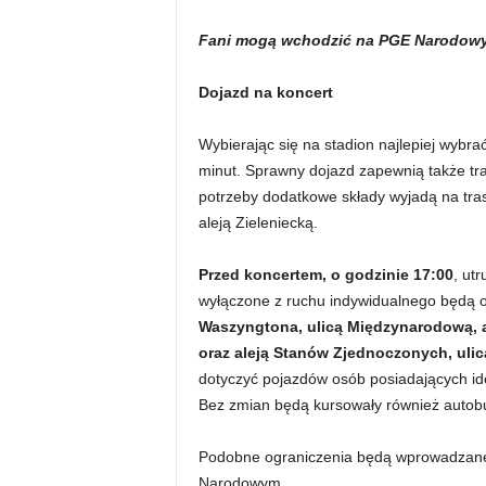
Fani mogą wchodzić na PGE Narodowy 
Dojazd na koncert
Wybierając się na stadion najlepiej wybra
minut. Sprawny dojazd zapewnią także t
potrzeby dodatkowe składy wyjadą na tras
aleją Zieleniecką.
Przed koncertem, o godzinie 17:00
, ut
wyłączone z ruchu indywidualnego będą 
Waszyngtona, ulicą Międzynarodową, a
oraz aleją Stanów Zjednoczonych, uli
dotyczyć pojazdów osób posiadających id
Bez zmian będą kursowały również autob
Podobne ograniczenia będą wprowadzane
Narodowym.