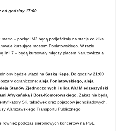
od godziny 17:00.
ć metro – pociągi M2 będą podjeżdżały na stacje co kilka
ramwaje kursujące mostem Poniatowskiego. W razie
ę linii 7 – będą kursowały między placem Narutowicza a
rudniony będzie wjazd na
Saską Kępę
. Do godziny
21:00
obszary ograniczone:
aleją Poniatowskiego, aleją
leją Stanów Zjednoczonych i ulicą Wał Miedzeszyński
cami Afrykańską i Bora-Komorowskiego
. Zakaz nie będą
entyfikatory SK, taksówek oraz pojazdów jednośladowych.
usy Warszawskiego Transportu Publicznego.
 również podczas sierpniowych koncertów na PGE