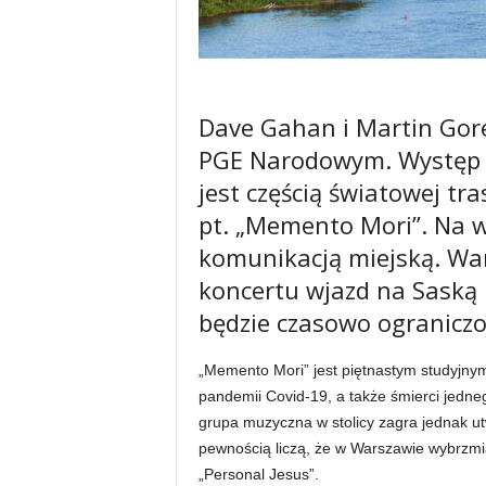
Dave Gahan i Martin Gore 
PGE Narodowym. Występ p
jest częścią światowej t
pt. „Memento Mori”. Na w
komunikacją miejską. War
koncertu wjazd na Saską
będzie czasowo ograniczo
„Memento Mori” jest piętnastym studyj
pandemii Covid-19, a także śmierci jedne
grupa muzyczna w stolicy zagra jednak ut
pewnością liczą, że w Warszawie wybrzmią t
„Personal Jesus”.