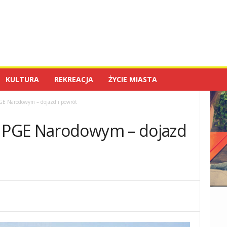
KULTURA
REKREACJA
ŻYCIE MIASTA
E Narodowym – dojazd i powrót
 PGE Narodowym – dojazd