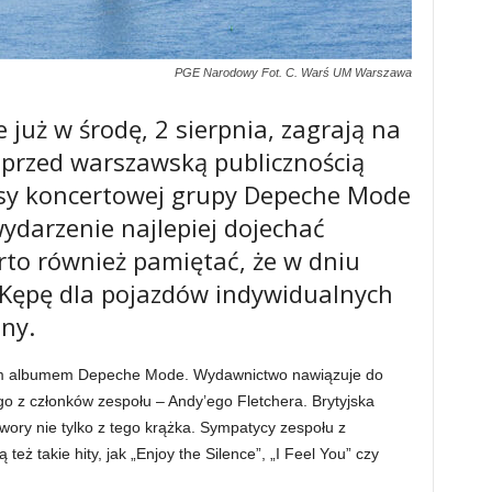
PGE Narodowy Fot. C. Warś UM Warszawa
już w środę, 2 sierpnia, zagrają na
rzed warszawską publicznością
rasy koncertowej grupy Depeche Mode
ydarzenie najlepiej dojechać
to również pamiętać, że w dniu
 Kępę dla pojazdów indywidualnych
ny.
nym albumem Depeche Mode. Wydawnictwo nawiązuje do
go z członków zespołu – Andy’ego Fletchera. Brytyjska
wory nie tylko z tego krążka. Sympatycy zespołu z
eż takie hity, jak „Enjoy the Silence”, „I Feel You” czy