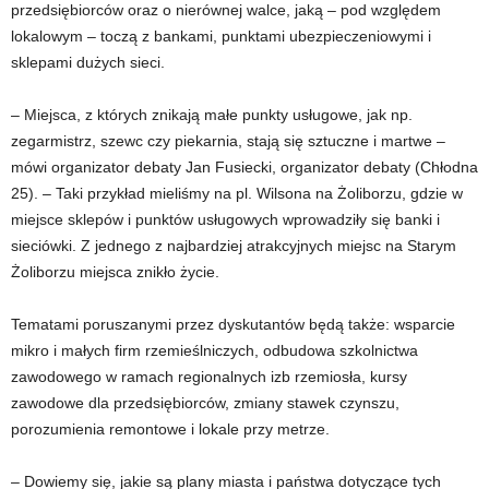
przedsiębiorców oraz o nierównej walce, jaką – pod względem
lokalowym – toczą z bankami, punktami ubezpieczeniowymi i
sklepami dużych sieci.
– Miejsca, z których znikają małe punkty usługowe, jak np.
zegarmistrz, szewc czy piekarnia, stają się sztuczne i martwe –
mówi organizator debaty Jan Fusiecki, organizator debaty (Chłodna
25). – Taki przykład mieliśmy na pl. Wilsona na Żoliborzu, gdzie w
miejsce sklepów i punktów usługowych wprowadziły się banki i
sieciówki. Z jednego z najbardziej atrakcyjnych miejsc na Starym
Żoliborzu miejsca znikło życie.
Tematami poruszanymi przez dyskutantów będą także: wsparcie
mikro i małych firm rzemieślniczych, odbudowa szkolnictwa
zawodowego w ramach regionalnych izb rzemiosła, kursy
zawodowe dla przedsiębiorców, zmiany stawek czynszu,
porozumienia remontowe i lokale przy metrze.
– Dowiemy się, jakie są plany miasta i państwa dotyczące tych