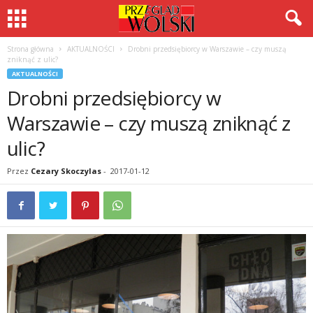
Strona główna
AKTUALNOŚCI
Drobni przedsiębiorcy w Warszawie – czy muszą
zniknąć z ulic?
AKTUALNOŚCI
Drobni przedsiębiorcy w
Warszawie – czy muszą zniknąć z
ulic?
Przez
Cezary Skoczylas
-
2017-01-12