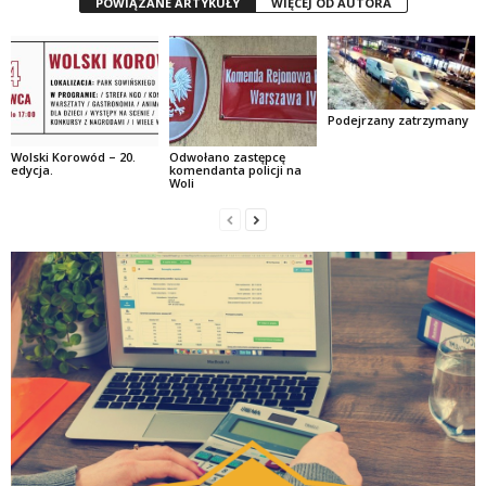
POWIĄZANE ARTYKUŁY
WIĘCEJ OD AUTORA
Podejrzany zatrzymany
Wolski Korowód – 20.
Odwołano zastępcę
edycja.
komendanta policji na
Woli