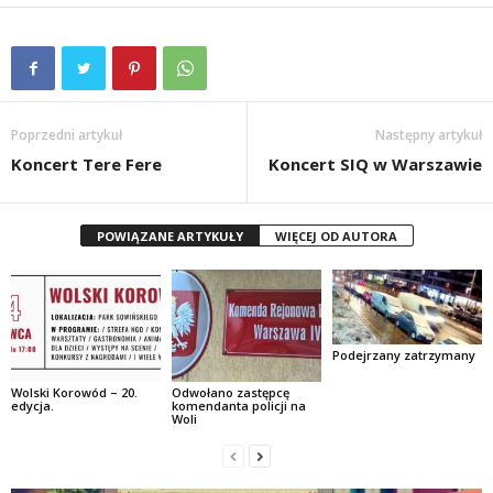
Poprzedni artykuł
Następny artykuł
Koncert Tere Fere
Koncert SIQ w Warszawie
POWIĄZANE ARTYKUŁY
WIĘCEJ OD AUTORA
Podejrzany zatrzymany
Wolski Korowód – 20.
Odwołano zastępcę
edycja.
komendanta policji na
Woli