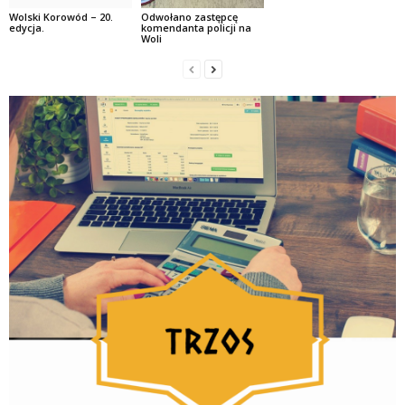
Wolski Korowód – 20.
Odwołano zastępcę
edycja.
komendanta policji na
Woli