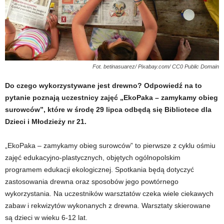
Fot. betinasuarez/ Pixabay.com/ CC0 Public Domain
Do czego wykorzystywane jest drewno? Odpowiedź na to
pytanie poznają uczestnicy zajęć „EkoPaka – zamykamy obieg
surowców”, które w środę 29 lipca odbędą się Bibliotece dla
Dzieci i Młodzieży nr 21.
„EkoPaka – zamykamy obieg surowców” to pierwsze z cyklu ośmiu
zajęć edukacyjno-plastycznych, objętych ogólnopolskim
programem edukacji ekologicznej. Spotkania będą dotyczyć
zastosowania drewna oraz sposobów jego powtórnego
wykorzystania. Na uczestników warsztatów czeka wiele ciekawych
zabaw i rekwizytów wykonanych z drewna. Warsztaty skierowane
są dzieci w wieku 6-12 lat.