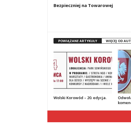
Bezpieczniej na Towarowej
POWIĄZANE ARTYKUŁY
WIĘCEJ OD AU
Wolski Korowód – 20. edycja.
Odwoła
komend