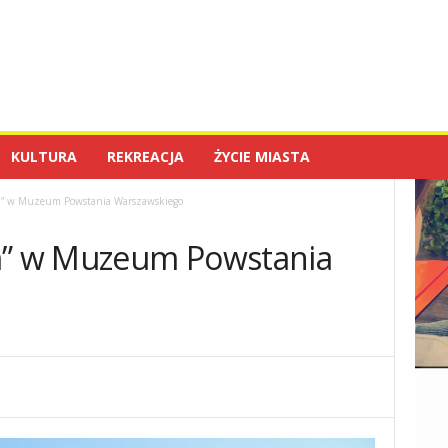
KULTURA
REKREACJA
ŻYCIE MIASTA
m” w Muzeum Powstania Warszawskiego
em” w Muzeum Powstania
0