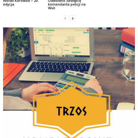
Wolski Korowód – 20.
Odwołano zastępcę
edycja.
komendanta policji na
Woli