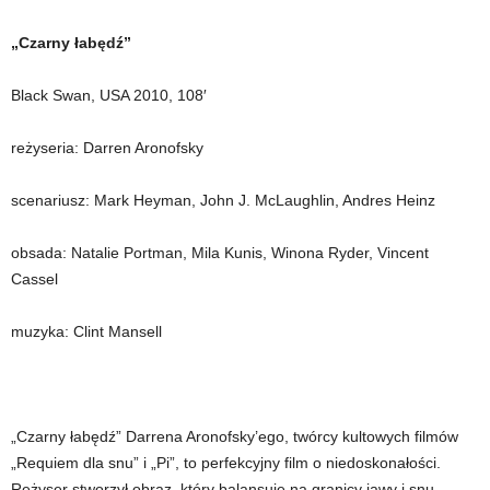
„Czarny łabędź”
Black Swan, USA 2010, 108′
reżyseria: Darren Aronofsky
scenariusz: Mark Heyman, John J. McLaughlin, Andres Heinz
obsada: Natalie Portman, Mila Kunis, Winona Ryder, Vincent
Cassel
muzyka: Clint Mansell
„Czarny łabędź” Darrena Aronofsky’ego, twórcy kultowych filmów
„Requiem dla snu” i „Pi”, to perfekcyjny film o niedoskonałości.
Reżyser stworzył obraz, który balansuje na granicy jawy i snu,