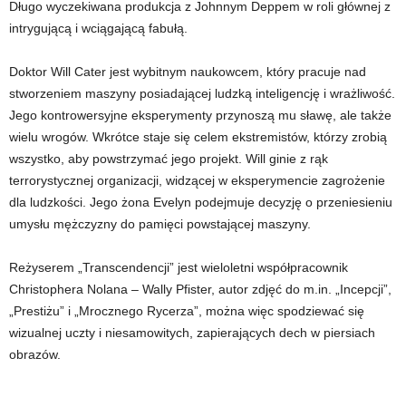
Długo wyczekiwana produkcja z Johnnym Deppem w roli głównej z
intrygującą i wciągającą fabułą.
Doktor Will Cater jest wybitnym naukowcem, który pracuje nad
stworzeniem maszyny posiadającej ludzką inteligencję i wrażliwość.
Jego kontrowersyjne eksperymenty przynoszą mu sławę, ale także
wielu wrogów. Wkrótce staje się celem ekstremistów, którzy zrobią
wszystko, aby powstrzymać jego projekt. Will ginie z rąk
terrorystycznej organizacji, widzącej w eksperymencie zagrożenie
dla ludzkości. Jego żona Evelyn podejmuje decyzję o przeniesieniu
umysłu mężczyzny do pamięci powstającej maszyny.
Reżyserem „Transcendencji” jest wieloletni współpracownik
Christophera Nolana – Wally Pfister, autor zdjęć do m.in. „Incepcji”,
„Prestiżu” i „Mrocznego Rycerza”, można więc spodziewać się
wizualnej uczty i niesamowitych, zapierających dech w piersiach
obrazów.