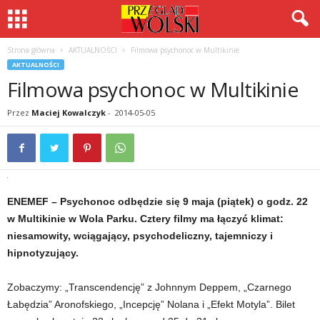
Strona główna
AKTUALNOŚCI
Filmowa psychonoc w Multikinie
AKTUALNOŚCI
Filmowa psychonoc w Multikinie
Przez
Maciej Kowalczyk
-
2014-05-05
ENEMEF – Psychonoc odbędzie się 9 maja (piątek) o godz. 22
w Multikinie w Wola Parku. Cztery filmy ma łączyć klimat:
niesamowity, wciągający, psychodeliczny, tajemniczy i
hipnotyzujący.
Zobaczymy: „Transcendencję” z Johnnym Deppem, „Czarnego
Łabędzia” Aronofskiego, „Incepcję” Nolana i „Efekt Motyla”. Bilet