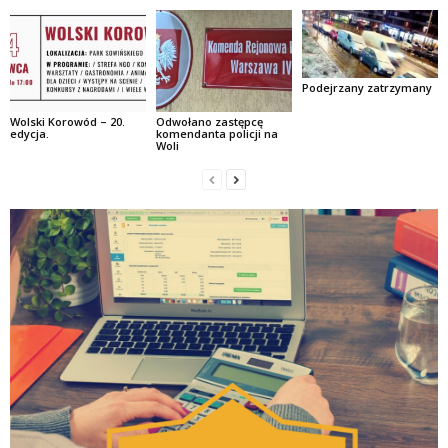
Podejrzany zatrzymany
Wolski Korowód – 20.
Odwołano zastępcę
edycja.
komendanta policji na
Woli