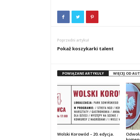
Poprzedni artykuł
Pokaż koszykarki talent
POWIĄZANE ARTYKUŁY
WIĘCEJ OD AU
Wolski Korowód – 20. edycja.
Odwoła
komend