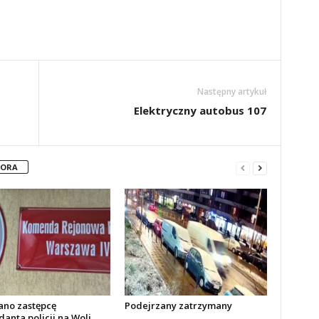
Następny artykuł
Elektryczny autobus 107
TORA
no zastępcę
Podejrzany zatrzymany
anta policji na Woli