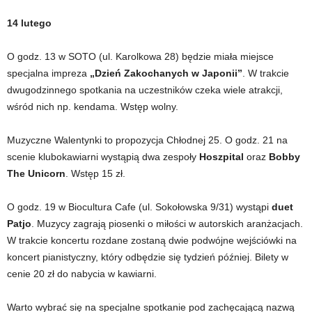
14 lutego
O godz. 13 w SOTO (ul. Karolkowa 28) będzie miała miejsce
specjalna impreza
„Dzień Zakochanych w Japonii”
. W trakcie
dwugodzinnego spotkania na uczestników czeka wiele atrakcji,
wśród nich np. kendama. Wstęp wolny.
Muzyczne Walentynki to propozycja Chłodnej 25. O godz. 21 na
scenie klubokawiarni wystąpią dwa zespoły
Hoszpital
oraz
Bobby
The Unicorn
. Wstęp 15 zł.
O godz. 19 w Biocultura Cafe (ul. Sokołowska 9/31) wystąpi
duet
Patjo
. Muzycy zagrają piosenki o miłości w autorskich aranżacjach.
W trakcie koncertu rozdane zostaną dwie podwójne wejściówki na
koncert pianistyczny, który odbędzie się tydzień później. Bilety w
cenie 20 zł do nabycia w kawiarni.
Warto wybrać się na specjalne spotkanie pod zachęcającą nazwą