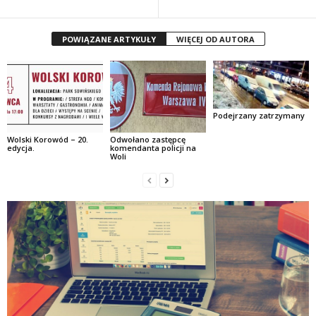
POWIĄZANE ARTYKUŁY
WIĘCEJ OD AUTORA
Podejrzany zatrzymany
Wolski Korowód – 20.
Odwołano zastępcę
edycja.
komendanta policji na
Woli