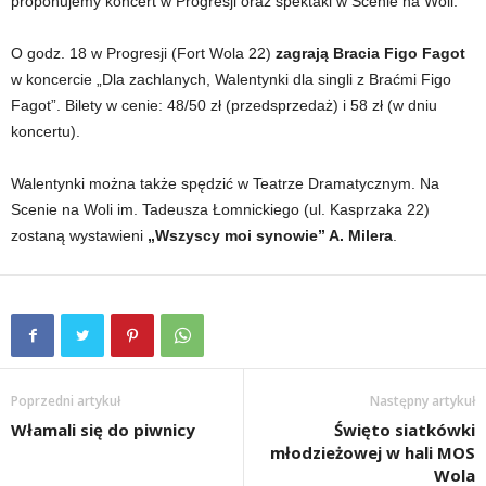
proponujemy koncert w Progresji oraz spektakl w Scenie na Woli.
O godz. 18 w Progresji (Fort Wola 22)
zagrają Bracia Figo Fagot
w koncercie „Dla zachlanych, Walentynki dla singli z Braćmi Figo
Fagot”. Bilety w cenie: 48/50 zł (przedsprzedaż) i 58 zł (w dniu
koncertu).
Walentynki można także spędzić w Teatrze Dramatycznym. Na
Scenie na Woli im. Tadeusza Łomnickiego (ul. Kasprzaka 22)
zostaną wystawieni
„Wszyscy moi synowie” A. Milera
.
Poprzedni artykuł
Następny artykuł
Włamali się do piwnicy
Święto siatkówki
młodzieżowej w hali MOS
Wola