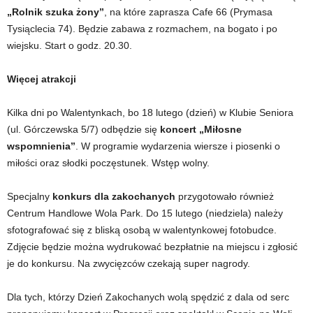
„Rolnik szuka żony”
, na które zaprasza Cafe 66 (Prymasa
Tysiąclecia 74). Będzie zabawa z rozmachem, na bogato i po
wiejsku. Start o godz. 20.30.
Więcej atrakcji
Kilka dni po Walentynkach, bo 18 lutego (dzień) w Klubie Seniora
(ul. Górczewska 5/7) odbędzie się
koncert „Miłosne
wspomnienia”
. W programie wydarzenia wiersze i piosenki o
miłości oraz słodki poczęstunek. Wstęp wolny.
Specjalny
konkurs dla zakochanych
przygotowało również
Centrum Handlowe Wola Park. Do 15 lutego (niedziela) należy
sfotografować się z bliską osobą w walentynkowej fotobudce.
Zdjęcie będzie można wydrukować bezpłatnie na miejscu i zgłosić
je do konkursu. Na zwycięzców czekają super nagrody.
Dla tych, którzy Dzień Zakochanych wolą spędzić z dala od serc