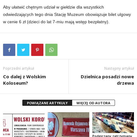
Aby ułatwić chętnym udział w giełdzie dla wszystkich
odwiedzających tego dnia Stację Muzeum obowiązuje bilet ulgowy
w cenie 6 zł (dzieci do lat 7-miu mają wstęp bezpłatny).
Poprzedni artykuł
Następny artykuł
Co dalej z Wolskim
Dzielnica posadzi nowe
Koloseum?
drzewa
POWIĄZANE ARTYKUŁY
WIĘCEJ OD AUTORA
Podejrzany zatrzymany