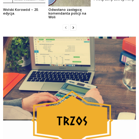
Wolski Korowód – 20.
Odwołano zastępcę
edycja.
komendanta policji na
Woli