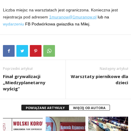
Liczba miejsc na warsztatach jest ograniczona. Konieczna jest
rejestracja pod adresem
1muranow@1muranow.pl
lub na
wydarzeniu
FB Podwórkowa gwiazdka na Miłej.
Poprzedni artykuł
Następny artykuł
Finał grywalizacji
Warsztaty piernikowe dla
„Miedzyplanetarny
dzieci
wyścig”
POWIĄZANE ARTYKUŁY
WIĘCEJ OD AUTORA