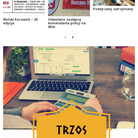
Podejrzany zatrzymany
Wolski Korowód – 20.
Odwołano zastępcę
edycja.
komendanta policji na
Woli