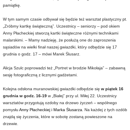
pamiątkę.
W tym samym czasie odbywał się będzie też warsztat plastyczny pt.
„Zróbmy kartkę świąteczną”. Uczestnicy – seniorzy – pod okiem
Anny Płacheckiej stworzą kartki świąteczne różnymi technikami
malarskimi. – Mamy nadzieję, że posłużą one do zaproszenia
sąsiadów na wielki finał naszej gwiazdki, który odbędzie się 17
grudnia o godz. 17 – mówi Marek Ślusarz.
Alicja Szulc poprowadzi też „Portret w brodzie Mikołaja” – zabawną
sesję fotograficzną z licznymi gadżetami.
Kolejna odsłona muranowskiej gwiazdki odbędzie się
w piątek 16
grudnia w godz. 16-19
w „Białej” przy ul. Miłej 22. Uczestnicy
warsztatów przygotują ozdoby na drzewo życzeń – wspólnego
pomysłu
Anny Płacheckiej i Marka Ślusarza.
Na każdej z tych ozdób
znajdą się życzenia, które w sobotę zostaną powieszone na
drzewie.