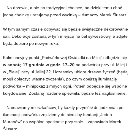
– Na drzewie, a nie na tradycyjnej choince, bo dzięki temu choć
jedną choinkę uratujemy przed wycinką – tłumaczy Marek Ślusarz.
W tym samym czasie odbywać się będzie świąteczne dekorowanie
sali. Dekoracje zostaną w tym miejscu na bal sylwestrowy, a zdjęte
będą dopiero po nowym roku.
Kulminacyjny punkt „Podwórkowej Gwiazdki na Miłej” odbędzie się
w sobotę 17 grudnia w godz. 17–20
na podwórku przy ul. Miłej i
w „Białej” przy ul. Miłej 22. Uczestnicy ubiorą drzewo życzeń (będą
mogli dołączyć własne życzenia), po czym obejrzą iluminację
podwórka –
minipokaz zimnych ogni
. Potem odbędzie się wspólne
kolędowanie. Zostaną rozdane śpiewniki, będzie też nagłośnienie.
– Namawiamy mieszkańców, by każdy przyniósł do jedzenia i po
iluminacji podwórka zejdziemy do siedziby fundacji „Jeden
Muranów” na wspólne spotkanie przy stole – zapowiada Marek
Ślusarz.