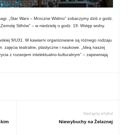
 sagi. „Star Wars – Mroczne Widmo” zobaczymy dziś o godz.
„Zemstę Sithów” – w niedzielę o godz. 19. Wstęp wolny.
łowskiej 9/U31. W kawiarni organizowane są różnego rodzaju
n. zajęcia teatralne, plastyczne i naukowe. „Ideą naszej
 życia z rozwojem intelektualno-kulturalnym” – zapewniają
Następny artykuł
skim
Niewybuchy na Żelaznej