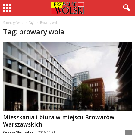
Strona główna
Tagi
Browary wola
Tag: browary wola
Mieszkania i biura w miejscu Browarów
Warszawskich
Cezary Skoczylas
-
2016-10-21
0