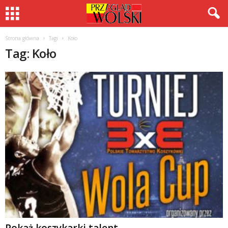
Strona główna
Tagi
Koło
Tag: Koło
Pokaż koszykarki talent