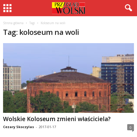
Strona główna
Tagi
Koloseum na woli
Tag: koloseum na woli
Wolskie Koloseum zmieni właściciela?
Cezary Skoczylas
-
2017-01-17
0