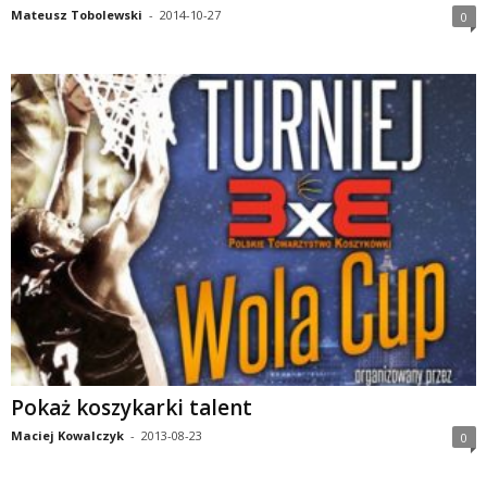
Mateusz Tobolewski
-
2014-10-27
0
Pokaż koszykarki talent
Maciej Kowalczyk
-
2013-08-23
0