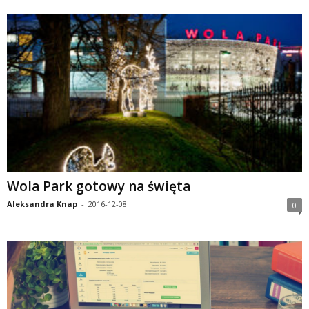
Wola Park gotowy na święta
Aleksandra Knap
-
2016-12-08
0