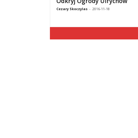
Odkryj Ogrody Ulrychów
Cezary Skoczylas
-
2016-11-18