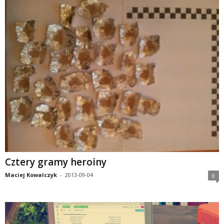
Cztery gramy heroiny
Maciej Kowalczyk
-
2013-09-04
0