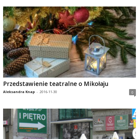
Przedstawienie teatralne o Mikołaju
Aleksandra Knap
-
2016-11-30
0