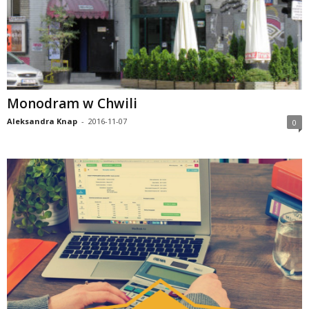
Monodram w Chwili
Aleksandra Knap
-
2016-11-07
0