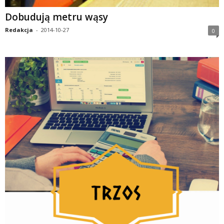
Dobudują metru wąsy
Redakcja
-
2014-10-27
0