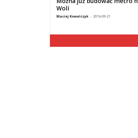
Można już budować metro n
Woli
Maciej Kowalczyk
-
2016-09-21