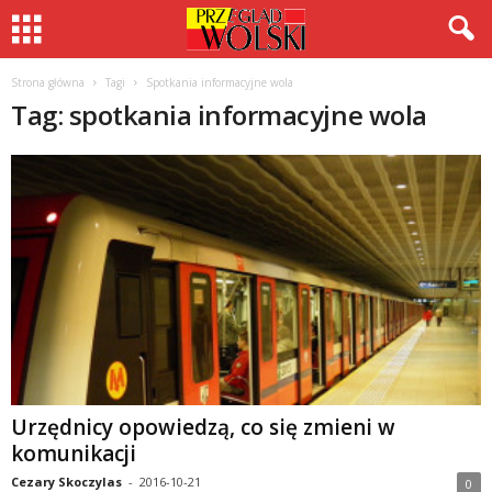
Strona główna
Tagi
Spotkania informacyjne wola
Tag: spotkania informacyjne wola
Urzędnicy opowiedzą, co się zmieni w
komunikacji
Cezary Skoczylas
-
2016-10-21
0