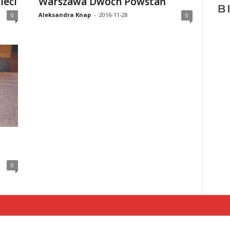
ieci
Warszawa Dwóch Powstań
Aleksandra Knap
-
2016-11-28
0
0
0