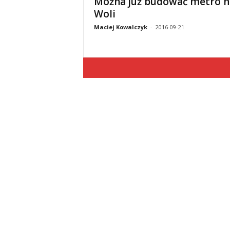
Można już budować metro n
Woli
Maciej Kowalczyk
-
2016-09-21