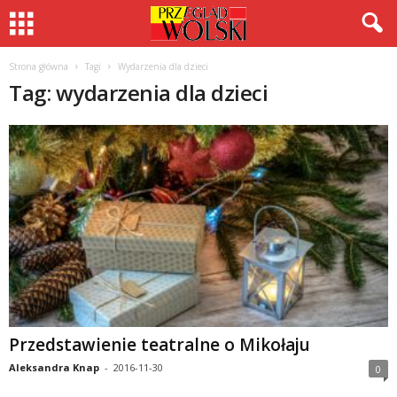
Strona główna
Tagi
Wydarzenia dla dzieci
Tag: wydarzenia dla dzieci
Przedstawienie teatralne o Mikołaju
Aleksandra Knap
-
2016-11-30
0